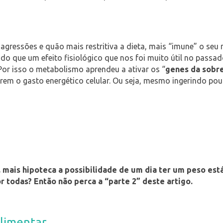
essões e quão mais restritiva a dieta, mais “imune” o seu met
ais do que um efeito fisiológico que nos foi muito útil no p
or isso o metabolismo aprendeu a ativar os “
genes da sobr
em o gasto energético celular. Ou seja, mesmo ingerindo pouc
or, mais hipoteca a possibilidade de um dia ter um peso e
 todas? Então não perca a “parte 2” deste artigo.
limentar