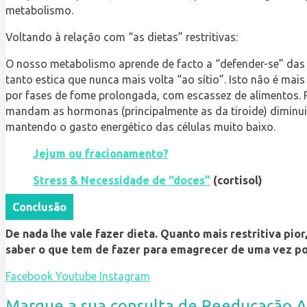
metabolismo.
Voltando à relação com “as dietas” restritivas:
O nosso metabolismo aprende de facto a “defender-se” das agr
tanto estica que nunca mais volta “ao sítio”. Isto não é m
por fases de fome prolongada, com escassez de alimentos. P
mandam as hormonas (principalmente as da tiroide) diminuir
mantendo o gasto energético das células muito baixo.
Jejum ou fracionamento?
Stress & Necessidade de “doces”
(cortisol)
Conclusão
De nada lhe vale fazer dieta. Quanto mais restritiva pi
saber o que tem de fazer para emagrecer de uma vez por
Facebook
Youtube
Instagram
Marque a sua consulta de Reeducação A