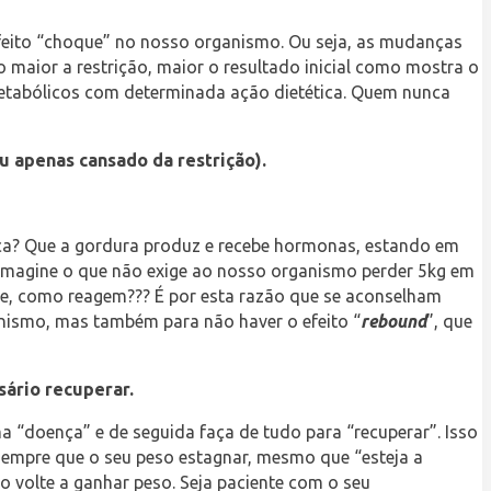
efeito “choque” no nosso organismo. Ou seja, as mudanças
o maior a restrição, maior o resultado inicial como mostra o
 metabólicos com determinada ação dietética. Quem nunca
u apenas cansado da restrição).
fica? Que a gordura produz e recebe hormonas, estando em
ra imagine o que não exige ao nosso organismo perder 5kg em
ste, como reagem??? É por esta razão que se aconselham
nismo, mas também para não haver o efeito “
rebound
”, que
sário recuperar.
“doença” e de seguida faça de tudo para “recuperar”. Isso
 sempre que o seu peso estagnar, mesmo que “esteja a
ão volte a ganhar peso. Seja paciente com o seu