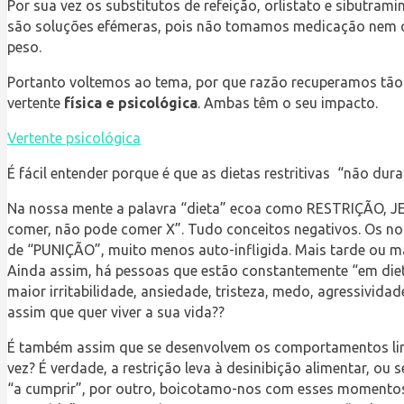
Por sua vez os substitutos de refeição, orlistato e sibutr
são soluções efémeras, pois não tomamos medicação nem come
peso.
Portanto voltemos ao tema, por que razão recuperamos tão 
vertente
física e psicológica
. Ambas têm o seu impacto.
Vertente psicológica
É fácil entender porque é que as dietas restritivas “não du
Na nossa mente a palavra “dieta” ecoa como RESTRIÇÃO, J
comer, não pode comer X”. Tudo conceitos negativos. Os n
de “PUNIÇÃO”, muito menos auto-infligida. Mais tarde ou m
Ainda assim, há pessoas que estão constantemente “em diet
maior irritabilidade, ansiedade, tristeza, medo, agressivi
assim que quer viver a sua vida??
É também assim que se desenvolvem os comportamentos lim
vez? É verdade, a restrição leva à desinibição alimentar, 
“a cumprir”, por outro, boicotamo-nos com esses momentos 