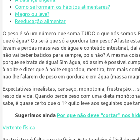
Como se formam os hábitos alimentares?
Magro ou leve?
Reeducação alimentar
O peso é só um número que soma TUDO o que nós somos. Pen
que é água? Ou será que só a gordura tem peso? Afaste esta
levam a perdas massivas de água e conteúdo intestinal, daí 
não vai beber batidos para sempre, pois não? A mesma cois
porque se trata de água! Sim água, só assim é possível cump
à noite e dizer que à noite engordou, mentira, tem mais com
não lhe falarem de peso em gordura e em água (massa magra
Expectativas irrealistas, cansaço, monotonia, frustração… 
resto da vida. Quando perde peso com uma dieta monótona, 
sabe, é quase certo que o 1º quilo leve aos seguintes que 
Sugerimos ainda
Por que não deve “cortar” nos hi
Vertente física
Posto isto só falta a parte física. Esta também é fácil de expl