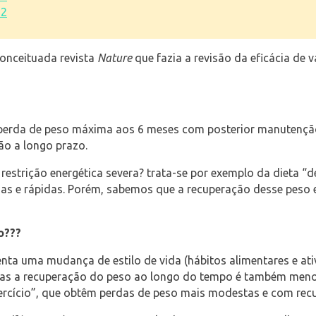
 2
conceituada revista
Nature
que fazia a revisão da eficácia de
 perda de peso máxima aos 6 meses com posterior manutenção
ão a longo prazo.
estrição energética severa? trata-se por exemplo da dieta “det
as e rápidas. Porém, sabemos que a recuperação desse peso es
o???
senta uma mudança de estilo de vida (hábitos alimentares e a
mas a recuperação do peso ao longo do tempo é também menos
ercício”, que obtêm perdas de peso mais modestas e com rec