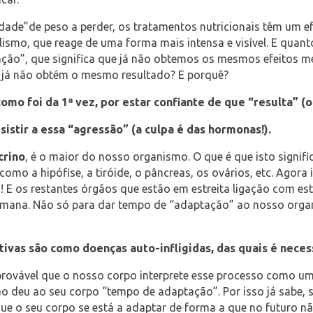
idade”de peso a perder, os tratamentos nutricionais têm um 
ismo, que reage de uma forma mais intensa e visível. E quant
tuação”, que significa que já não obtemos os mesmos efeitos
 já não obtém o mesmo resultado? E porquê?
mo foi da 1ª vez, por estar confiante de que “resulta” (o
istir a essa “agressão” (a culpa é das hormonas!).
crino
, é o maior do nosso organismo. O que é que isto signi
como a hipófise, a tiróide, o pâncreas, os ovários, etc. Ago
o! E os restantes órgãos que estão em estreita ligação com e
semana. Não só para dar tempo de “adaptação” ao nosso orga
itivas são como doenças auto-infligidas, das quais é neces
ovável que o nosso corpo interprete esse processo como uma 
não deu ao seu corpo “tempo de adaptação”. Por isso já sabe,
 que o seu corpo se está a adaptar de forma a que no futuro n