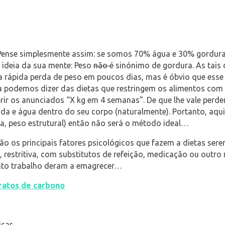
se simplesmente assim: se somos 70% água e 30% gordura, nã
 ideia da sua mente: Peso
não é
sinónimo de gordura. As tais 
a rápida perda de peso em poucos dias, mas é óbvio que esse 
a podemos dizer das dietas que restringem os alimentos com 
rir os anunciados “X kg em 4 semanas”. De que lhe vale perde
ida e água dentro do seu corpo (naturalmente). Portanto, aqu
, peso estrutural) então não será o método ideal…
são os principais fatores psicológicos que fazem a dietas se
restritiva, com substitutos de refeição, medicação ou outro
tanto trabalho deram a emagrecer…
dratos de carbono
icar.