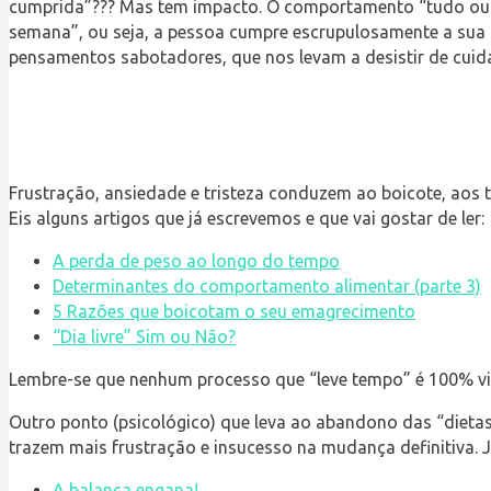
cumprida”??? Mas tem impacto. O comportamento “tudo ou 
semana”, ou seja, a pessoa cumpre escrupulosamente a sua d
pensamentos sabotadores, que nos levam a desistir de cuid
Frustração, ansiedade e tristeza conduzem ao boicote, aos t
Eis alguns artigos que já escrevemos e que vai gostar de ler:
A perda de peso ao longo do tempo
Determinantes do comportamento alimentar (parte 3)
5 Razões que boicotam o seu emagrecimento
“Dia livre” Sim ou Não?
Lembre-se que nenhum processo que “leve tempo” é 100% vitó
Outro ponto (psicológico) que leva ao abandono das “dieta
trazem mais frustração e insucesso na mudança definitiva. J
A balança engana!