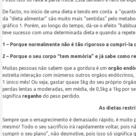
De facto, no início de uma dieta e tendo em conta a “quant
da “dieta alimentar” são muito mais “sentidas” pelo metabol
gráfico 1. Porém, ao longo do tempo, dá-se o efeito “habi
teve sucesso com uma determinada dieta e quando a repete
1 – Porque normalmente não é tão rigoroso a cumpri-la co
2 – Porque o seu corpo “tem memória” e já sabe como res
Muitas pessoas não sabem que a gordura é um
orgão endó
estreita interação com inúmeros outros orgãos endócrinos, 
1 único mês! Ou seja, gastar quase 5kg do seu próprio órgã
perdas lentas a moderadas, em média, de 0,5kg a 1kg por 
significa
reganho
do peso perdido.
As dietas restr
Sempre que o emagrecimento é demasiado rápido, é muito pr
mesmo! Todo o seu sacrifício irá rapidamente voltar, pois 
cumprir o seu plano”, não desmotive, pois isso só significa