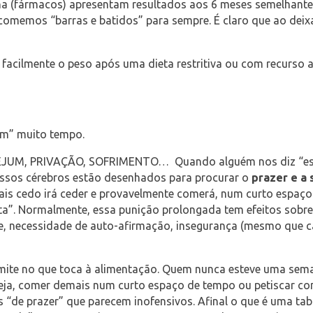
amina (fármacos) apresentam resultados aos 6 meses semelhant
mos “barras e batidos” para sempre. É claro que ao deixar, 
facilmente o peso após uma dieta restritiva ou com recurso
ram” muito tempo.
EJUM, PRIVAÇÃO, SOFRIMENTO… Quando alguém nos diz “estou 
ossos cérebros estão desenhados para procurar o
prazer e a 
ais cedo irá ceder e provavelmente comerá, num curto espaç
a”. Normalmente, essa punição prolongada tem efeitos sobre
dade, necessidade de auto-afirmação, insegurança (mesmo que 
ite no que toca à alimentação. Quem nunca esteve uma sema
ou seja, comer demais num curto espaço de tempo ou petiscar 
“de prazer” que parecem inofensivos. Afinal o que é uma tabl