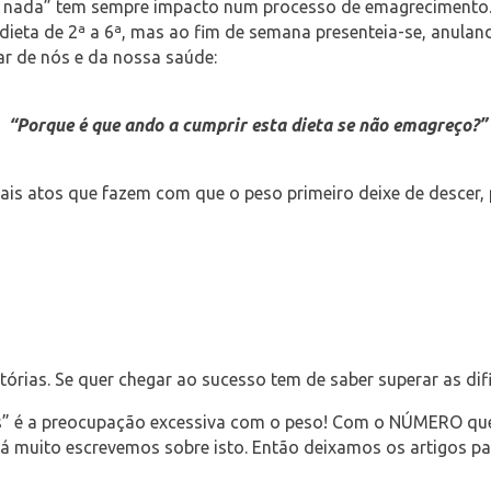
nada” tem sempre impacto num processo de emagrecimento. I
ieta de 2ª a 6ª, mas ao fim de semana presenteia-se, anulan
ar de nós e da nossa saúde:
“Porque é que ando a cumprir esta dieta se não emagreço?”
ais atos que fazem com que o peso primeiro deixe de descer, 
rias. Se quer chegar ao sucesso tem de saber superar as difi
s” é a preocupação excessiva com o peso! Com o NÚMERO que a
á muito escrevemos sobre isto. Então deixamos os artigos par