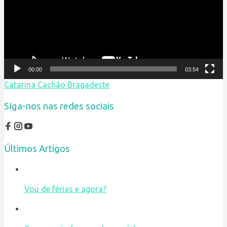
00:00
03:54
Catarina Cachão Bragadeste
SIga-nos nas redes sociais
Últimos Artigos
Vou de férias e agora?