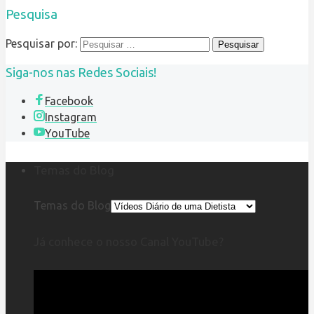
Pesquisa
Pesquisar por:
Siga-nos nas Redes Sociais!
Facebook
Instagram
YouTube
Temas do Blog
Temas do Blog
Já conhece o nosso Canal YouTube?
Reprodutor
de
vídeo