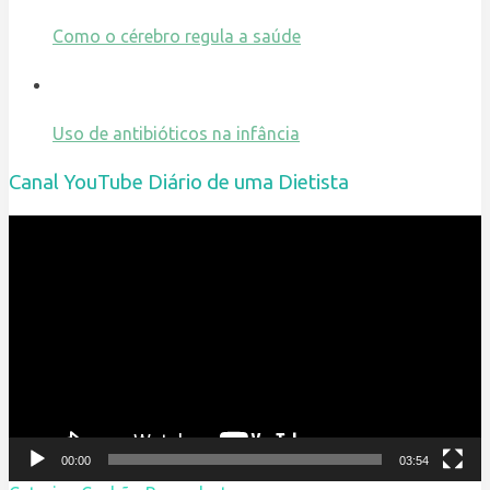
Como o cérebro regula a saúde
Uso de antibióticos na infância
Canal YouTube Diário de uma Dietista
Reprodutor
de
vídeo
00:00
03:54