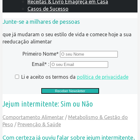
Receitas & Livro Emagreça em Casa
Casos de Sucesso
Junte-se a milhares de pessoas
que já mudaram o seu estilo de vida e comece hoje a sua
reeducação alimentar
Primeiro Nome*
Email* :
Li e aceito os termos da
política de privacidade
Jejum intermitente: Sim ou Não
Comportamento Alimentar
/
Metabolismo & Gestão do
Peso
/
Prevenção & Saúde
Com certeza já ouviu falar sobre jejum intermitente.