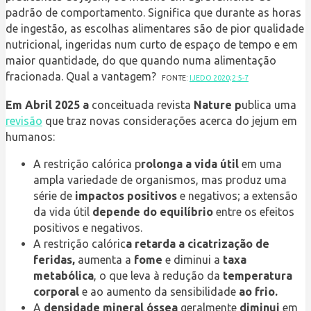
padrão de comportamento. Significa que durante as horas
de ingestão, as escolhas alimentares são de pior qualidade
nutricional, ingeridas num curto de espaço de tempo e em
maior quantidade, do que quando numa alimentação
fracionada. Qual a vantagem?
FONTE:
IJEDO 2020;2:5-7
Em Abril 2025 a
conceituada revista
Nature p
ublica uma
revisão
que traz novas considerações acerca do jejum em
humanos:
A restrição calórica p
rolonga a vida útil
em uma
ampla variedade de organismos, mas produz uma
série de
impactos positivos
e negativos; a extensão
da vida útil
depende do equilíbrio
entre os efeitos
positivos e negativos.
A restrição calóric
a retarda a cicatrização de
feridas,
aumenta a
fome
e diminui a
taxa
metabólica
, o que leva à redução da
temperatura
corporal
e ao aumento da sensibilidade
ao frio.
A
densidade mineral óssea
geralmente
diminui
em