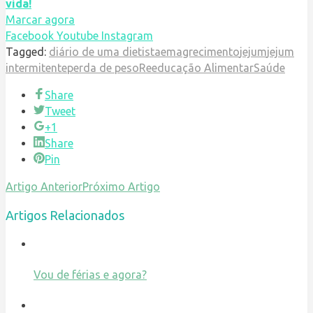
vida!
Marcar agora
Facebook
Youtube
Instagram
Tagged:
diário de uma dietista
emagrecimento
jejum
jejum
intermitente
perda de peso
Reeducação Alimentar
Saúde
Share
Tweet
+1
Share
Pin
Artigo Anterior
Próximo Artigo
Artigos Relacionados
Vou de férias e agora?