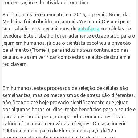
concentração e da atividade cognitiva.
Por fim, mais recentemente, em 2016, o prémio Nobel da
Medicina foi atribuído ao japonês Yoshinori Ohsumi pelo
seu trabalho nos mecanismos de
autofagia
em células de
levedura. Este trabalho foi erradamente extrapolado para o
jejum em humanos, já que o cientista escolheu a privação
de alimento (“fome”), para induzir
stress
continuado nas
células, e assim verificar como estas se auto-destruiam e
reciclavam.
Em humanos, estes processos de seleção de células são
semelhantes, mas os mecanismos de stress são diferentes,
não ficando até hoje provado cientificamente que jejuar
por algumas horas ou dias, tenha benefícios para a saúde e
para a gestão do peso, comparado com uma restrição
calórica fracionada em várias refeições. Ou seja, ingerir
1000kcal num espaço de 6h ou num espaço de 12h
provoca exatamente o mesmo gasto de gordura e