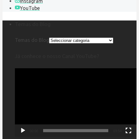
Instagram
YouTube
Temas do Blog
Temas do Blog
Já conhece o nosso Canal YouTube?
Reprodutor
de
vídeo
00:00
03:54