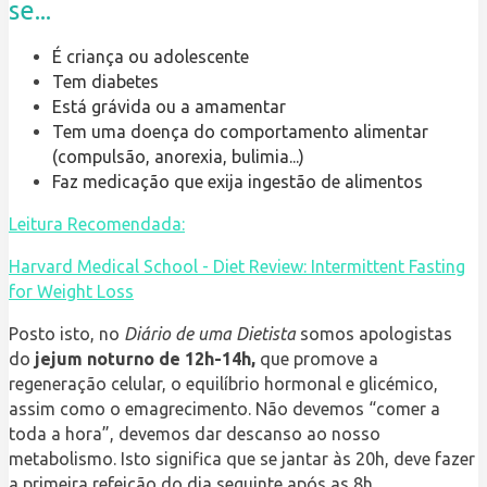
se...
É criança ou adolescente
Tem diabetes
Está grávida ou a amamentar
Tem uma doença do comportamento alimentar
(compulsão, anorexia, bulimia...)
Faz medicação que exija ingestão de alimentos
Leitura Recomendada:
Harvard Medical School - Diet Review: Intermittent Fasting
for Weight Loss
Posto isto, no
Diário de uma Dietista
somos apologistas
do
jejum noturno de 12h-14h,
que promove a
regeneração celular, o equilíbrio hormonal e glicémico,
assim como o emagrecimento. Não devemos “comer a
toda a hora”, devemos dar descanso ao nosso
metabolismo. Isto significa que se jantar às 20h, deve fazer
a primeira refeição do dia seguinte após as 8h.