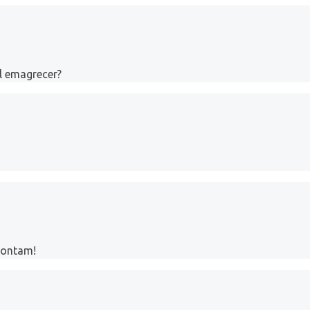
l emagrecer?
contam!