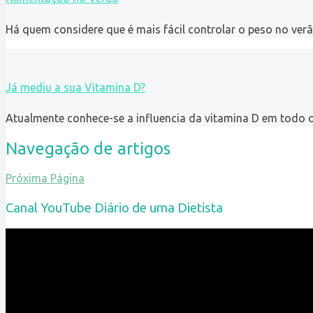
Há quem considere que é mais fácil controlar o peso no verã
Já mediu a sua Vitamina D?
Atualmente conhece-se a influencia da vitamina D em todo
Navegação de artigos
Próxima Página
Canal YouTube Diário de uma Dietista
Reprodutor
de
vídeo