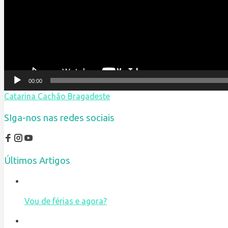
00:00
Catarina Cachão Bragadeste
SIga-nos nas redes sociais
Últimos Artigos
Vou de férias e agora?