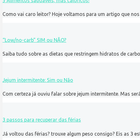
5 Alimentos saudáveis, mas calóricos!
Como vai caro leitor? Hoje voltamos para um artigo que nos
“Low/no-carb” SIM ou NÃO?
Saiba tudo sobre as dietas que restringem hidratos de carbo
Jejum intermitente: Sim ou Não
Com certeza já ouviu falar sobre jejum intermitente. Mas s
3 passos para recuperar das férias
Já voltou das férias? trouxe algum peso consigo? Eis as 3 est