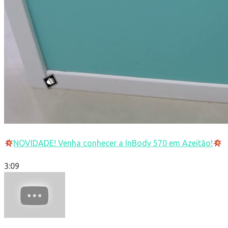
NOVIDADE! Venha conhecer a InBody 570 em Azeitão!
3:09