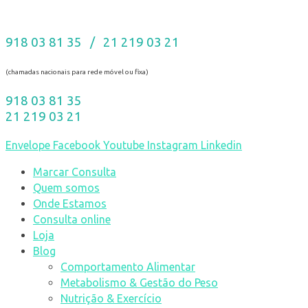
918 03 81 35 / 21 219 03 21
(chamadas nacionais para rede móvel ou fixa)
918 03 81 35
21 219 03 21
Envelope
Facebook
Youtube
Instagram
Linkedin
Marcar Consulta
Quem somos
Onde Estamos
Consulta online
Loja
Blog
Comportamento Alimentar
Metabolismo & Gestão do Peso
Nutrição & Exercício