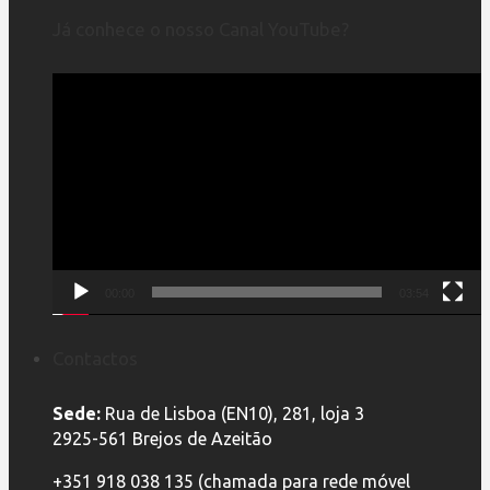
Já conhece o nosso Canal YouTube?
Reprodutor
de
vídeo
00:00
03:54
Contactos
Sede:
Rua de Lisboa (EN10), 281, loja 3
2925-561 Brejos de Azeitão
+351 918 038 135 (chamada para rede móvel