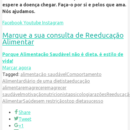
espere a doença chegar. Faça-o por si e pelos que ama.
Nós ajudamos.
Facebook
Youtube
Instagram
Marque a sua consulta de Reeducação
Alimentar
Porque Alimentação Saudável não é dieta, é estilo de
vida!
Marcar agora
Tagged:
alimentação saudável
Comportamento
Alimentar
diário de uma dietista
educação
alimentar
emagrecer
emagrecer
saudável
motivação
nutricionista
psicologia
razões
Reeducaçã
Alimentar
Saúde
sem restrição
stop dieta
sucesso
Share
Tweet
+1