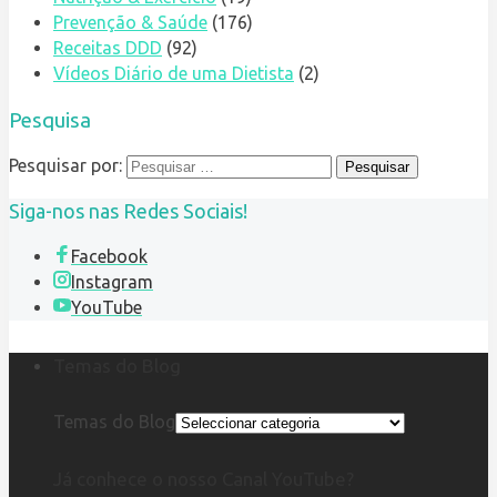
Prevenção & Saúde
(176)
Receitas DDD
(92)
Vídeos Diário de uma Dietista
(2)
Pesquisa
Pesquisar por:
Siga-nos nas Redes Sociais!
Facebook
Instagram
YouTube
Temas do Blog
Temas do Blog
Já conhece o nosso Canal YouTube?