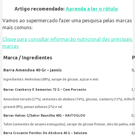
Artigo recomendado:
Aprenda a ler o rótulo
Vamos ao supermercado fazer uma pesquisa pelas marcas
mais comuns:
Clique para consultar informação nutricional das principais
marcas
Marca / Ingredientes
P
Barra Amendoa 40 Gr – jannis
0
Ingredientes: Amêndoas (68%), xarope de glicose, açúcar e mel.
Barras Cranberry E Sementes 72 G – Cem Porcento
2,
Amendoim torrado (27%), sementes de abobora (16%), glucose, cranberry (12%), milho fri
girassol (8%), passas sultanas (2%) e sal.
Barras Halvas C/Sabor Baunilha 40G – HAITOGLOU
0,
Tahini (sementes de sesamo esmagadas), xarope de glicose-frutose, oleo de palma, extrac
Barra Crocante Pevides De Abobora 40 G – Salutem
0,