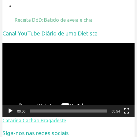
Receita DdD: Batido de aveia e chia
Canal YouTube Diário de uma Dietista
Reprodutor
de
vídeo
00:00
03:54
Catarina Cachão Bragadeste
SIga-nos nas redes sociais