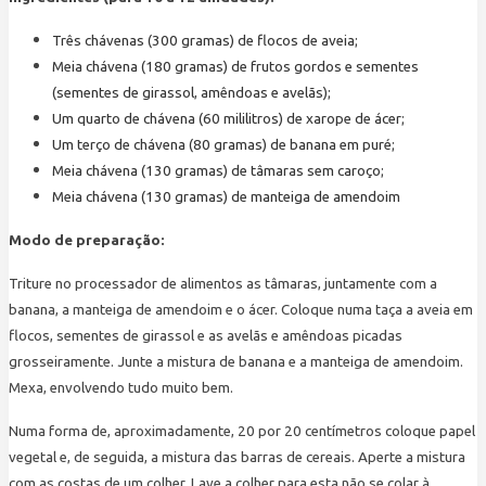
Três chávenas (300 gramas) de flocos de aveia;
Meia chávena (180 gramas) de frutos gordos e sementes
(sementes de girassol, amêndoas e avelãs);
Um quarto de chávena (60 mililitros) de xarope de ácer;
Um terço de chávena (80 gramas) de banana em puré;
Meia chávena (130 gramas) de tâmaras sem caroço;
Meia chávena (130 gramas) de manteiga de amendoim
Modo de preparação:
Triture no processador de alimentos as tâmaras, juntamente com a
banana, a manteiga de amendoim e o ácer. Coloque numa taça a aveia em
flocos, sementes de girassol e as avelãs e amêndoas picadas
grosseiramente. Junte a mistura de banana e a manteiga de amendoim.
Mexa, envolvendo tudo muito bem.
Numa forma de, aproximadamente, 20 por 20 centímetros coloque papel
vegetal e, de seguida, a mistura das barras de cereais. Aperte a mistura
com as costas de um colher. Lave a colher para esta não se colar à