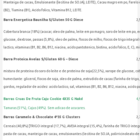
Manteiga de cacau, Emulsionante {lecitina de SOJA}, LEITE), Cacau magro em po, Farelo
(B2), Tiamina (B1), Acido folico, Vitamina B12, LEITE.
Barra Energetica Baunilha S/Gluten 50 G Diese
2,
Cobertura branca (18%) (acucar, oleo de palma, leite em po magro, soro de leite em po, e
glucose, dextrose, passas (5,8%), oleo de palma, flocos de milho, flocos de trigo integral
lactico, vitaminas (B1, B2, B6, B12, niacina, acido pantotenico, biotina, acido folico, E, C
Barra Proteica Avelas S/Gluten 60 G – Diese
2,
mistura de proteina do soro do leite e de proteina de soja(22,5%), xarope de glucose, c
humectante: glicerol, flocos de soja, oleo de palma, extrudido de cacau (farinha de trigo
gordos, regulador de acidez: acido lactico, sal, vitaminas (B1, B2, B6, B12, niacina, acido
Barras Cruas De Fruta Caju Cookie 4X35 G Nakd
4,
Tamaras (51%), Cajus (49%). Sem adicao de acucares.
Barras Caramelo & Chocolate 4*35 G Clusters
2,
Cereais (40,8%) [TRIGO integral (17,7%), AVEIA integral (15,4%), farinha de TRIGO integra
pasta de cacau, manteiga de cacau, emulsionantes (lecitina de SOJA, polirricinoleato de 