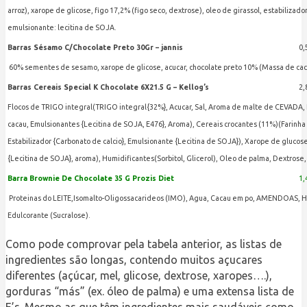
arroz), xarope de glicose, figo 17,2% (figo seco, dextrose), oleo de girassol, estabilizador
emulsionante: lecitina de SOJA.
Barras Sésamo C/Chocolate Preto 30Gr – jannis
0,
60% sementes de sesamo, xarope de glicose, acucar, chocolate preto 10% (Massa de cacau
Barras Cereais Special K Chocolate 6X21.5 G – Kellog’s
2,
Flocos de TRIGO integral(TRIGO integral{32%}, Acucar, Sal, Aroma de malte de CEVADA, Nia
cacau, Emulsionantes {Lecitina de SOJA, E476}, Aroma), Cereais crocantes (11%)(Farinha 
Estabilizador {Carbonato de calcio}, Emulsionante {Lecitina de SOJA}), Xarope de glucos
{Lecitina de SOJA}, aroma), Humidificantes(Sorbitol, Glicerol), Oleo de palma, Dextrose
Barra Brownie De Chocolate 35 G Prozis Diet
1,
Proteinas do LEITE,Isomalto-Oligossacarideos (IMO), Agua, Cacau em po, AMENDOAS, Humid
Edulcorante (Sucralose).
Como pode comprovar pela tabela anterior, as listas de
ingredientes são longas, contendo muitos açucares
diferentes (açúcar, mel, glicose, dextrose, xaropes….),
gorduras “más” (ex. óleo de palma) e uma extensa lista de
E’s. Mesmo as que têm ingredientes mais saudáveis como