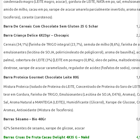
condensado magro (LEITE magro, acucar), gordura de LEITE, NATA em po, sal, emulsionante (
amido de milho, cacau em po, xarope de acucar amarelo parcialmente invertido, aroma natu
tocoferois), corante (carotenos).
Barra De Cereais Com Chocolate Sem Gluten 25 G Schar
1,
Barra Criança Delice 6X23gr – Chocapic
2,
Cereais (34,1%) [farinha de TRIGO integral (23,7%), semola de milho (8,6%), farinha de 
emulsionantes (lecitina de SOJA, polirricinoleato de poliglicerol), aroma de baunilha], ac
palma), cobertura de LEITE (3%) [LEITE em po magro (0,8%), oleo de palma, maltodextrina, 
dextrose, xarope de acucar caramelizado, regulador de acidez (fosfatos de sodio), coran
Barra Proteica Gourmet Chocolate Leite 80G
1,
Mistura Proteica (Isolado de Proteina do LEITE, Concentrado de Proteina do Soro de LEIT
teor em Gordura, Farinha de TRIGO, Emulsionantes (Lecitina de SOJA, E476), Aromas), 
Sal, Aroma Natural a MANTEIGA (LEITE)), Humidificante (Glicerol), Xarope de Glucose, C
Aromas, Antioxidante (Mistura de Tocoferois).
Barras Sésamo – Bio 40Gr
0,
62% Sementes de sesamo, xarope de glicose, acucar
Barras Cruas De Fruta Cacau Delight 4X35 G – Nakd
4,