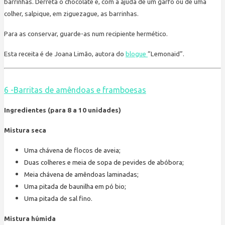
barrinhas. Derreta o chocolate e, com a ajuda de um garfo ou de uma
colher, salpique, em ziguezague, as barrinhas.
Para as conservar, guarde-as num recipiente hermético.
Esta receita é de Joana Limão, autora do
blogue
“Lemonaid”.
6 -Barritas de amêndoas e framboesas
Ingredientes (para 8 a 10 unidades)
Mistura seca
Uma chávena de flocos de aveia;
Duas colheres e meia de sopa de pevides de abóbora;
Meia chávena de amêndoas laminadas;
Uma pitada de baunilha em pó bio;
Uma pitada de sal fino.
Mistura húmida