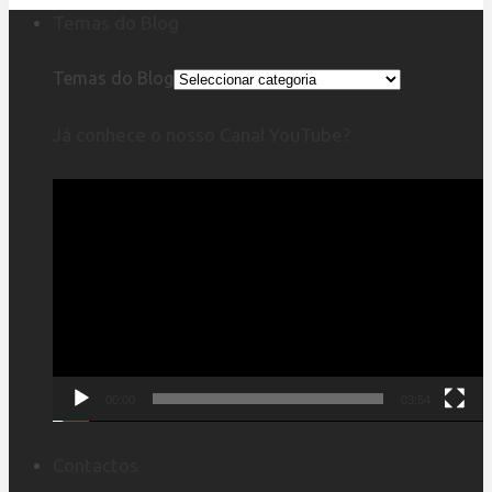
Temas do Blog
Temas do Blog
Já conhece o nosso Canal YouTube?
Reprodutor
de
vídeo
00:00
03:54
Contactos