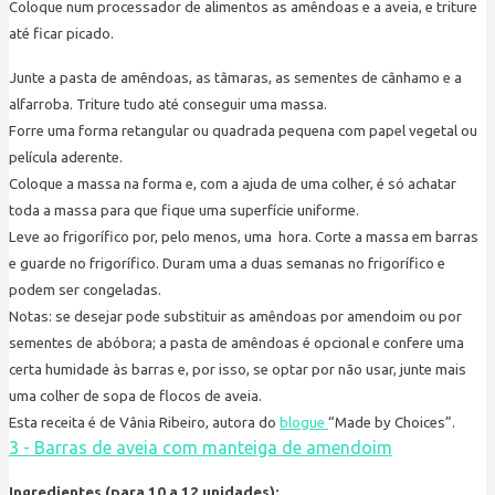
Coloque num processador de alimentos as amêndoas e a aveia, e triture
até ficar picado.
Junte a pasta de amêndoas, as tâmaras, as sementes de cânhamo e a
alfarroba. Triture tudo até conseguir uma massa.
Forre uma forma retangular ou quadrada pequena com papel vegetal ou
película aderente.
Coloque a massa na forma e, com a ajuda de uma colher, é só achatar
toda a massa para que fique uma superfície uniforme.
Leve ao frigorífico por, pelo menos, uma hora. Corte a massa em barras
e guarde no frigorífico. Duram uma a duas semanas no frigorífico e
podem ser congeladas.
Notas: se desejar pode substituir as amêndoas por amendoim ou por
sementes de abóbora; a pasta de amêndoas é opcional e confere uma
certa humidade às barras e, por isso, se optar por não usar, junte mais
uma colher de sopa de flocos de aveia.
Esta receita é de Vânia Ribeiro, autora do
blogue
“Made by Choices”.
3 - Barras de aveia com manteiga de amendoim
Ingredientes (para 10 a 12 unidades):