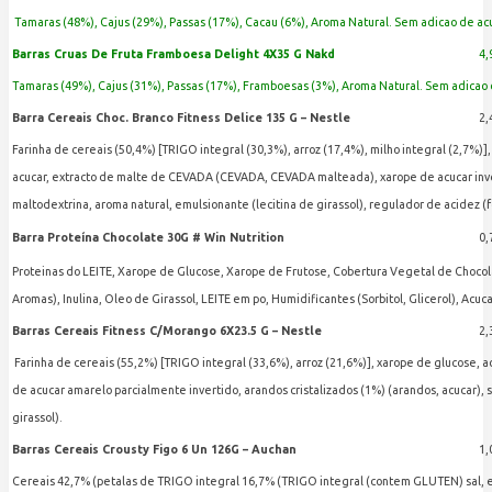
Tamaras (48%), Cajus (29%), Passas (17%), Cacau (6%), Aroma Natural. Sem adicao de ac
Barras Cruas De Fruta Framboesa Delight 4X35 G Nakd
4,
Tamaras (49%), Cajus (31%), Passas (17%), Framboesas (3%), Aroma Natural. Sem adicao
Barra Cereais Choc. Branco Fitness Delice 135 G – Nestle
2,
Farinha de cereais (50,4%) [TRIGO integral (30,3%), arroz (17,4%), milho integral (2,7%)]
acucar, extracto de malte de CEVADA (CEVADA, CEVADA malteada), xarope de acucar invert
maltodextrina, aroma natural, emulsionante (lecitina de girassol), regulador de acidez (f
Barra Proteína Chocolate 30G # Win Nutrition
0,
Proteinas do LEITE, Xarope de Glucose, Xarope de Frutose, Cobertura Vegetal de Choco
Aromas), Inulina, Oleo de Girassol, LEITE em po, Humidificantes (Sorbitol, Glicerol), Acuca
Barras Cereais Fitness C/Morango 6X23.5 G – Nestle
2,
Farinha de cereais (55,2%) [TRIGO integral (33,6%), arroz (21,6%)], xarope de glucose,
de acucar amarelo parcialmente invertido, arandos cristalizados (1%) (arandos, acucar), s
girassol).
Barras Cereais Crousty Figo 6 Un 126G – Auchan
1,
Cereais 42,7% (petalas de TRIGO integral 16,7% (TRIGO integral (contem GLUTEN) sal,