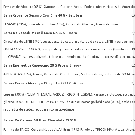
Pevides de Abobora (65%), Xarope de Glucose, Acucar Pode conter vestigios de Amendoi
Barra Crocante Sésamo Com Chia 40 G – Salutem
0,
SESAMO (63%), Sementes de Chia (10%), Xarope de Glucose, Acucar de cana
Barra De Cereais Muesli Côco 6 X 25 G – Hero
2,
Chocolate de LEITE 24% (acucar, pasta de cacau, manteiga de cacau, LEITE magro em po, M
(AVEIA 11&% e TRIGO2%), xarope de glucose e frutose, cereais crocantes (farinha de TRIG
de CEVADA), sal, estabilizante (glicerina), emulsionante (lecitina de girassol), e aroma n
Barra Energética Cappucino 20 G Prozis Energy
0,
AMENDOAS (39%), Acucar, Xarope de Oligofrutose, Maltodextrina, Proteina de SOJA isolada
Barras Cereais Morango C/Iogurte 5X29 G -Alpen
2,
cereais (39%), (AVEIA INTEGRAL, ARROZ, TRIGO INTEGRAL), xarope de glucose, acucar, 
glicerol, IOGURTE DE LEITE EM PO (2.7%), dextrose, morango liofilizado (0.8%), amid
regulador de acidez: acido malico, antioxidante
Barras De Cereais All Bran Chocolate 6X40 G
2,
Farinha de TRIGO, Cereais Kellogg’s All-Bran (17%)(Farelo de TRIGO{14%}, Acucar, Aroma