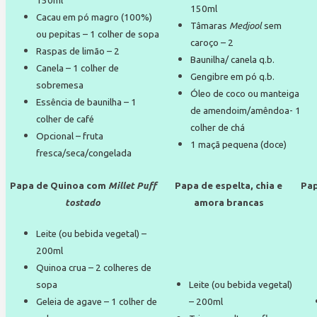
150ml
150ml
Cacau em pó magro (100%)
Tâmaras
Medjool
sem
ou pepitas – 1 colher de sopa
caroço – 2
Raspas de limão – 2
Baunilha/ canela q.b.
Canela – 1 colher de
Gengibre em pó q.b.
sobremesa
Óleo de coco ou manteiga
Essência de baunilha – 1
de amendoim/amêndoa- 1
colher de café
colher de chá
Opcional – fruta
1 maçã pequena (doce)
fresca/seca/congelada
Papa de Quinoa com
Millet Puff
Papa de espelta, chia e
Pap
tostado
amora brancas
Leite (ou bebida vegetal) –
200ml
Quinoa crua – 2 colheres de
sopa
Leite (ou bebida vegetal)
Geleia de agave – 1 colher de
– 200ml