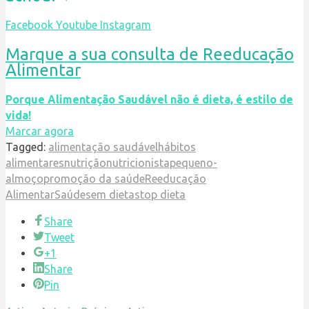
Facebook
Youtube
Instagram
Marque a sua consulta de Reeducação
Alimentar
Porque Alimentação Saudável não é dieta, é estilo de
vida!
Marcar agora
Tagged:
alimentação saudável
hábitos
alimentares
nutrição
nutricionista
pequeno-
almoço
promoção da saúde
Reeducação
Alimentar
Saúde
sem dieta
stop dieta
Share
Tweet
+1
Share
Pin