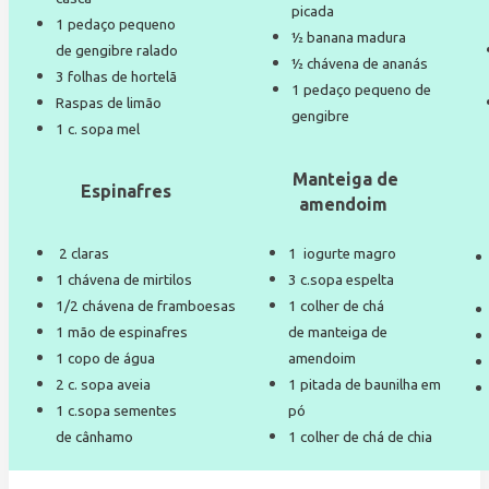
picada
1 pedaço pequeno
½ banana madura
de gengibre ralado
½ chávena de ananás
3 folhas de hortelã
1 pedaço pequeno de
Raspas de limão
gengibre
1 c. sopa mel
Manteiga de
Espinafres
amendoim
2 claras
1 iogurte magro
1 chávena de mirtilos
3 c.sopa espelta
1/2 chávena de framboesas
1 colher de chá
1 mão de espinafres
de manteiga de
1 copo de água
amendoim
2 c. sopa aveia
1 pitada de baunilha em
1 c.sopa sementes
pó
de cânhamo
1 colher de chá de chia