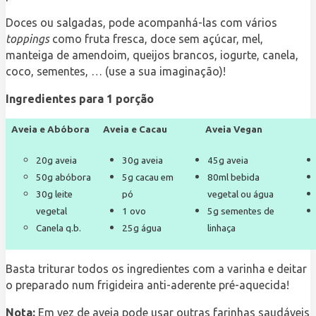
Doces ou salgadas, pode acompanhá-las com vários
toppings
como fruta fresca, doce sem açúcar, mel,
manteiga de amendoim, queijos brancos, iogurte, canela,
coco, sementes, … (use a sua imaginação)!
Ingredientes para 1 porção
Aveia e Abóbora
Aveia e Cacau
Aveia Vegan
20g aveia
30g aveia
45g aveia
50g abóbora
5g cacau em
80ml bebida
30g leite
pó
vegetal ou água
vegetal
1 ovo
5g sementes de
Canela q.b.
25g água
linhaça
Basta triturar todos os ingredientes com a varinha e deitar
o preparado num frigideira anti-aderente pré-aquecida!
Nota:
Em vez de aveia pode usar outras farinhas saudáveis