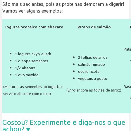
São mais saciantes, pois as proteínas demoram a digerir!
Vamos ver alguns exemplos:
Iogurte proteico com abacate
Wraps de salmão
T
Patê
1 iogurte skyr/ quark
2 folhas de arroz
1 c. sopa sementes
salmão fumado
1/2 abacate
queijo ricota
1 ovo mexido
vegetais a gosto
(Misturar as sementes no iogurte e
Bas
(Enrolar com as folhas de arroz)
servir o abacate com o oco)
Gostou? Experimente e diga-nos o que
achou? ♥