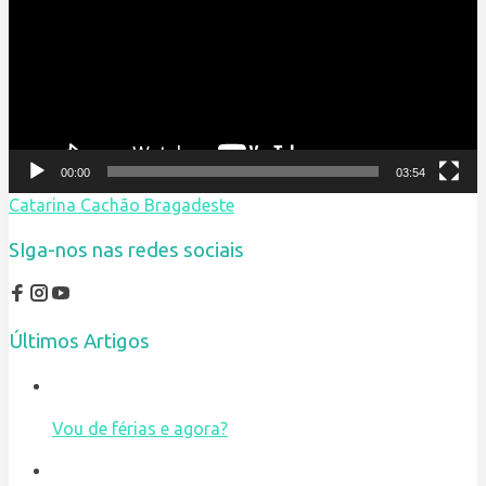
00:00
03:54
Catarina Cachão Bragadeste
SIga-nos nas redes sociais
Últimos Artigos
Vou de férias e agora?