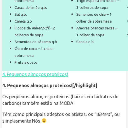
sobremesa
Trigo espelta em flocos –
Casca de limão q.b.
3 colheres de sopa
Sal q.b.
Sementes de chia – 1
Canela q.b
colher de sobremesa
Flocos de
millet puff
– 2
Amoras brancas secas –
colheres de sopa
1 colher de sopa
Sementes de sésamo q.b
Canela q.b.
Óleo de coco – 1 colher
sobremesa
Fruta a gosto
4. Pequenos almoços proteicos!
4. Pequenos almoços proteicos![/highlight]
Os pequenos almoços proteicos (baixos em hidratos de
carbono) também estão na MODA!
Têm como principais adeptos os atletas, os “
dieters
“, ou
simplesmente Nós