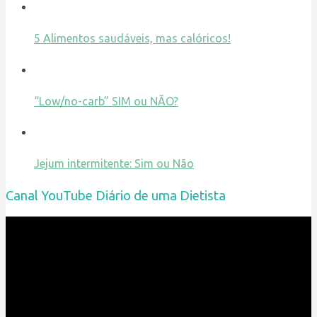
5 Alimentos saudáveis, mas calóricos!
“Low/no-carb” SIM ou NÃO?
Jejum intermitente: Sim ou Não
Canal YouTube Diário de uma Dietista
Reprodutor
de
vídeo