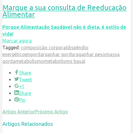
Marque a sua consulta de Reeducação
Alimentar
Porque Alimentação Saudável não é dieta, é estilo de
vida!
Marcar agora
Tagged:
composição corporal
dispêndio
energético
engordar
ganhar gordura
ganhar peso
massa
gorda
metabolismo
metabolismo basal
Share
Tweet
+1
Share
Pin
Artigo Anterior
Próximo Artigo
Artigos Relacionados