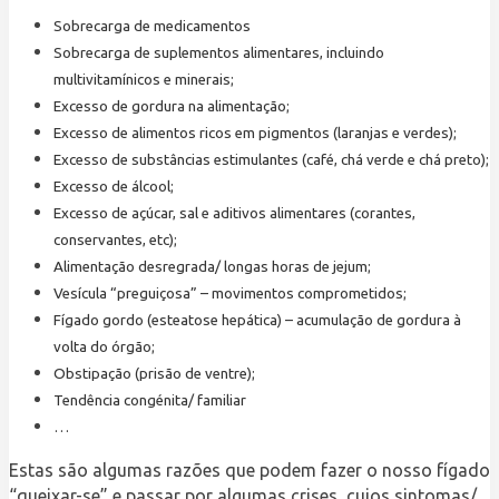
Sobrecarga de medicamentos
Sobrecarga de suplementos alimentares, incluindo
multivitamínicos e minerais;
Excesso de gordura na alimentação;
Excesso de alimentos ricos em pigmentos (laranjas e verdes);
Excesso de substâncias estimulantes (café, chá verde e chá preto);
Excesso de álcool;
Excesso de açúcar, sal e aditivos alimentares (corantes,
conservantes, etc);
Alimentação desregrada/ longas horas de jejum;
Vesícula “preguiçosa” – movimentos comprometidos;
Fígado gordo (esteatose hepática) – acumulação de gordura à
volta do órgão;
Obstipação (prisão de ventre);
Tendência congénita/ familiar
…
Estas são algumas razões que podem fazer o nosso fígado
“queixar-se” e passar por algumas crises, cujos sintomas/