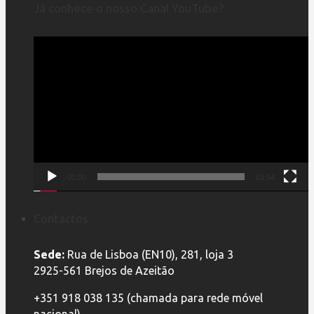
Já conhece o nosso Canal YouTube?
Reprodutor
de
vídeo
00:00
03:54
Contactos
Sede:
Rua de Lisboa (EN10), 281, loja 3
2925-561 Brejos de Azeitão
+351 918 038 135 (chamada para rede móvel
nacional)