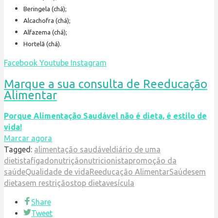
Beringela (chá);
Alcachofra (chá);
Alfazema (chá);
Hortelã (chá).
Facebook
Youtube
Instagram
Marque a sua consulta de Reeducação
Alimentar
Porque Alimentação Saudável não é dieta, é estilo de
vida!
Marcar agora
Tagged:
alimentação saudável
diário de uma
dietista
fígado
nutrição
nutricionista
promoção da
saúde
Qualidade de vida
Reeducação Alimentar
Saúde
sem
dieta
sem restrição
stop dieta
vesícula
Share
Tweet