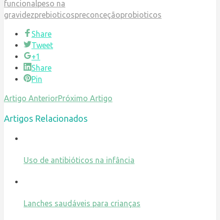
funcional
peso na
gravidez
prebioticos
preconceção
probioticos
Share
Tweet
+1
Share
Pin
Artigo Anterior
Próximo Artigo
Artigos Relacionados
Uso de antibióticos na infância
Lanches saudáveis para crianças