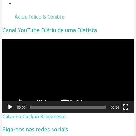
Ácido fólico & Cérebro
Canal YouTube Diário de uma Dietista
Reprodutor
de
vídeo
00:00
03:54
Catarina Cachão Bragadeste
SIga-nos nas redes sociais