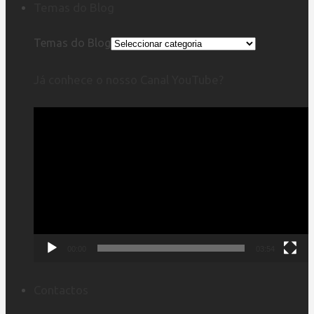
Temas do Blog
Temas do Blog
Já conhece o nosso Canal YouTube?
Reprodutor
de
vídeo
00:00
03:54
Contactos