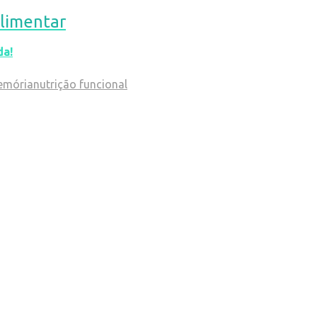
limentar
da!
emória
nutrição funcional