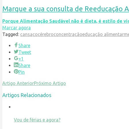
Marque a sua consulta de Reeducação A
Porque Alimentação Saudável não é dieta, é estilo de vi
Marcar agora
Tagged:
cansaço
cérebro
concentração
educação alimentar
m
Share
Tweet
+1
Share
Pin
Artigo Anterior
Próximo Artigo
Artigos Relacionados
Vou de férias e agora?