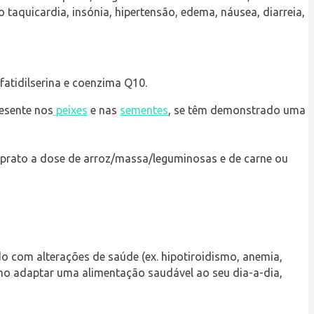
aquicardia, insónia, hipertensão, edema, náusea, diarreia
,
atidilserina e coenzima Q10.
esente nos
peixes
e nas
sementes
, se têm demonstrado uma
 prato a dose de arroz/massa/leguminosas e de carne ou
do com alterações de saúde (ex. hipotiroidismo, anemia,
omo adaptar uma alimentação saudável ao seu dia-a-dia,