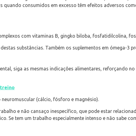
os quando consumidos em excesso têm efeitos adversos como t
exos com vitaminas B, gingko biloba, fosfatidilcolina, fosf
e destas substâncias. Também os suplementos em ómega-3 pr
ental, siga as mesmas indicações alimentares, reforçando no
treino
euromuscular (cálcio, fósforo e magnésio).
rabalho e não cansaço inespecífico, que pode estar relaciona
dico. Se tem um trabalho especialmente intenso e não sabe c