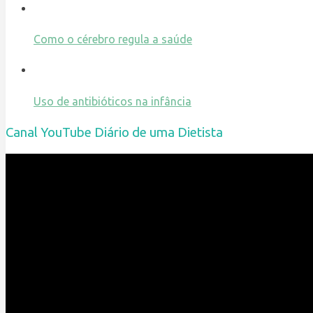
Como o cérebro regula a saúde
Uso de antibióticos na infância
Canal YouTube Diário de uma Dietista
Reprodutor
de
vídeo