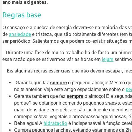
ano mais exigentes.
Regras base
O cansaço e a quebra de energia devem-se na maioria das ve
de
ansiedade
e tristeza, que são totalmente diferentes (em
ser periódico. Salientamos que podem co-existir situações m
Durante uma fase de muito trabalho há de facto um aumento
essa razão que se estivermos várias horas em
jejum
sentimo-
Eis algumas regras essenciais que não devem escapar, me
Garanta que faz
sempre
o pequeno-almoço! Mesmo que
pe
noite anterior. Veja este artigo especialmente sobre o
Garanta também que faz
sempre
o almoço! É a segunda 
porquê? se optar por ir comendo pequenos
snacks
, est
maior densidade energética e são facilmente digeridos
carne/peixe/ovo, vegetais e arroz/massa/leguminosas, é 
hidratação
Beba água! A
é indispensável à função cerebr
Cumpra pequenos lanches, evitando estar menos de 2h e