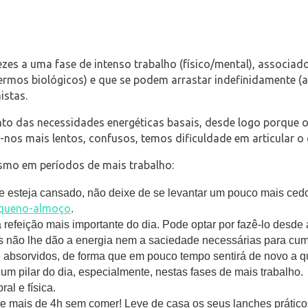
zes a uma fase de intenso trabalho (físico/mental), associad
 termos biológicos) e que se podem arrastar indefinidamente 
istas.
 das necessidades energéticas basais, desde logo porque o 
nos mais lentos, confusos, temos dificuldade em articular o 
smo em períodos de mais trabalho:
 esteja cansado, não deixe de
se levantar um pouco mais cedo
queno-almoço
.
refeição mais importante do dia. Pode optar por fazê-lo desde a
es não lhe dão a energia nem a saciedade necessárias para cum
 e absorvidos, de forma que em pouco tempo sentirá de novo a 
um pilar do dia, especialmente, nestas fases de mais trabalho.
al e física.
 mais de 4h sem comer! Leve de casa os seus lanches práticos,