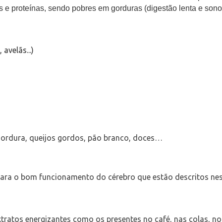
os e proteínas, sendo pobres em gorduras (digestão lenta e son
avelãs...)
ordura, queijos gordos, pão branco, doces…
ara o bom funcionamento do cérebro que estão descritos nest
extratos energizantes como os presentes no café, nas colas, n