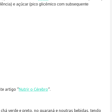
olência) e açúcar (pico glicémico com subsequente
e artigo “
Nutrir o Cérebro
“.
o chá verde e preto, no guaraná e noutras bebidas, tendo