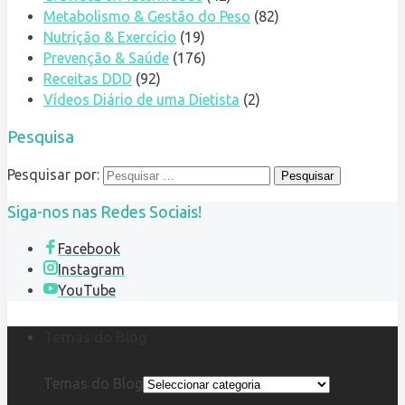
Metabolismo & Gestão do Peso
(82)
Nutrição & Exercício
(19)
Prevenção & Saúde
(176)
Receitas DDD
(92)
Vídeos Diário de uma Dietista
(2)
Pesquisa
Pesquisar por:
Siga-nos nas Redes Sociais!
Facebook
Instagram
YouTube
Temas do Blog
Temas do Blog