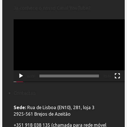
Já conhece o nosso Canal YouTube?
Reprodutor
de
vídeo
00:00
03:54
Contactos
Sede:
Rua de Lisboa (EN10), 281, loja 3
2925-561 Brejos de Azeitão
+351 918 038 135 (chamada para rede móvel