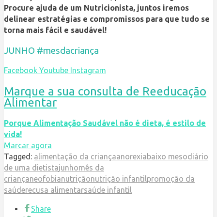
Procure ajuda de um Nutricionista, juntos iremos
delinear estratégias e compromissos para que tudo se
torna mais fácil e saudável!
JUNHO
#mesdacriança
Facebook
Youtube
Instagram
Marque a sua consulta de Reeducação
Alimentar
Porque Alimentação Saudável não é dieta, é estilo de
vida!
Marcar agora
Tagged:
alimentação da criança
anorexia
baixo meso
diário
de uma dietista
junho
mês da
criança
neofobia
nutrição
nutrição infantil
promoção da
saúde
recusa alimentar
saúde infantil
Share