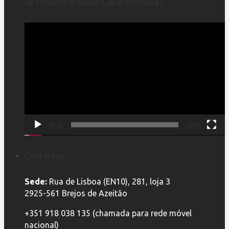
Já conhece o nosso Canal YouTube?
Reprodutor
de
vídeo
00:00
03:54
Contactos
Sede:
Rua de Lisboa (EN10), 281, loja 3
2925-561 Brejos de Azeitão
+351 918 038 135 (chamada para rede móvel
nacional)