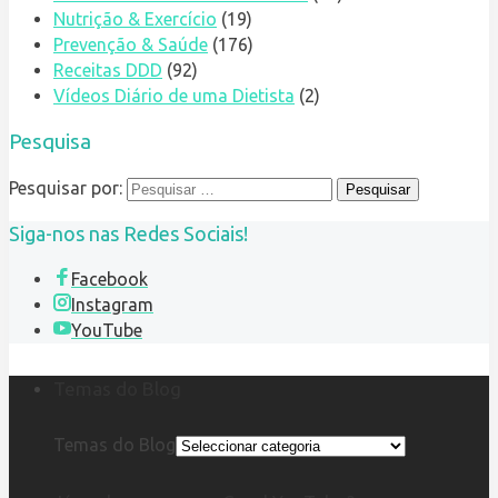
Nutrição & Exercício
(19)
Prevenção & Saúde
(176)
Receitas DDD
(92)
Vídeos Diário de uma Dietista
(2)
Pesquisa
Pesquisar por:
Siga-nos nas Redes Sociais!
Facebook
Instagram
YouTube
Temas do Blog
Temas do Blog