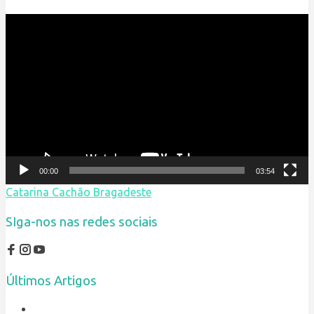
Reprodutor
de
vídeo
00:00
03:54
Catarina Cachão Bragadeste
SIga-nos nas redes sociais
Últimos Artigos