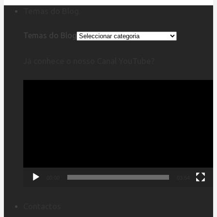
Temas do Blog
Temas do Blog
Já conhece o nosso Canal YouTube?
Reprodutor
de
vídeo
00:00
03:54
Contactos