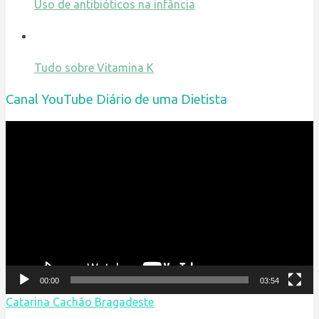
Uso de antibióticos na infância
Tudo sobre Vitamina K
Canal YouTube Diário de uma Dietista
Reprodutor
de
vídeo
00:00
03:54
Catarina Cachão Bragadeste