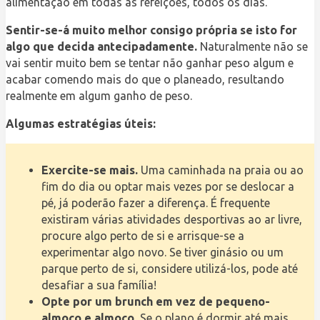
alimentação em todas as refeições, todos os dias.
Sentir-se-á muito melhor consigo própria se isto for
algo que decida antecipadamente.
Naturalmente não se
vai sentir muito bem se tentar não ganhar peso algum e
acabar comendo mais do que o planeado, resultando
realmente em algum ganho de peso.
Algumas estratégias úteis:
Exercite-se mais.
Uma caminhada na praia ou ao
fim do dia ou optar mais vezes por se deslocar a
pé, já poderão fazer a diferença. É frequente
existiram várias atividades desportivas ao ar livre,
procure algo perto de si e arrisque-se a
experimentar algo novo. Se tiver ginásio ou um
parque perto de si, considere utilizá-los, pode até
desafiar a sua família!
Opte por um brunch em vez de pequeno-
almoço e almoço.
Se o plano é dormir até mais