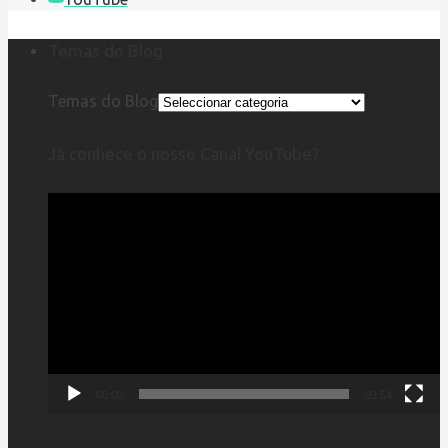
Temas do Blog
Temas do Blog
Já conhece o nosso Canal YouTube?
Reprodutor
de
vídeo
00:00
03:54