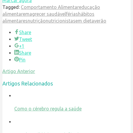
Marcar agora
Tagged:
Comportamento Alimentar
educação
alimentar
emagrecer saudável
férias
hábitos
alimentares
nutrição
nutricionista
sem dieta
verão
Share
Tweet
+1
Share
Pin
Artigo Anterior
Artigos Relacionados
Como o cérebro regula a saúde