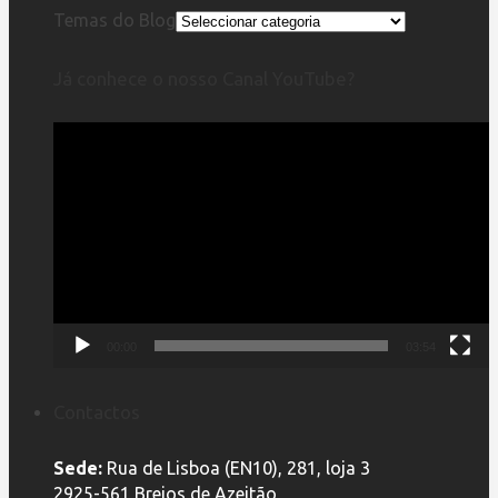
Temas do Blog
Já conhece o nosso Canal YouTube?
Reprodutor
de
vídeo
00:00
03:54
Contactos
Sede:
Rua de Lisboa (EN10), 281, loja 3
2925-561 Brejos de Azeitão