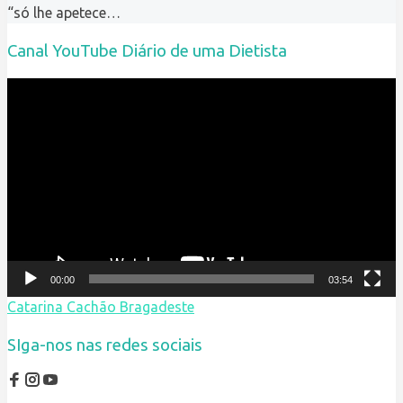
“só lhe apetece…
Canal YouTube Diário de uma Dietista
Reprodutor
de
vídeo
00:00
03:54
Catarina Cachão Bragadeste
SIga-nos nas redes sociais