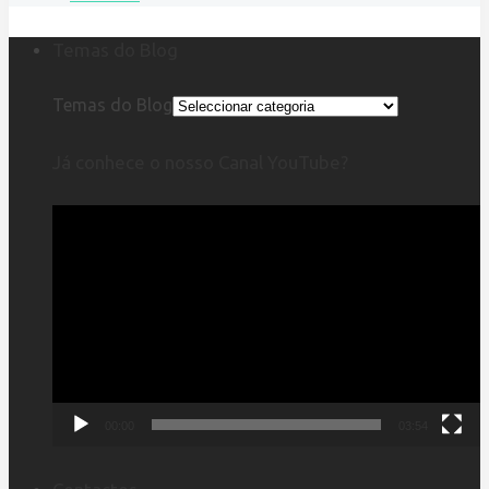
Temas do Blog
Temas do Blog
Já conhece o nosso Canal YouTube?
Reprodutor
de
vídeo
00:00
03:54