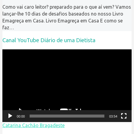
Como vai caro leitor? preparado para o que aí vem? Vamos
lançar-lhe 10 dias de desafios baseados no nosso Livro
Emagreça em Casa. Livro Emagreça em Casa E como se
faz…
Canal YouTube Diário de uma Dietista
Reprodutor
de
vídeo
00:00
03:54
Catarina Cachão Bragadeste