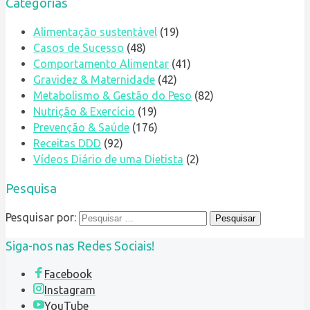
Categorias
Alimentação sustentável
(19)
Casos de Sucesso
(48)
Comportamento Alimentar
(41)
Gravidez & Maternidade
(42)
Metabolismo & Gestão do Peso
(82)
Nutrição & Exercício
(19)
Prevenção & Saúde
(176)
Receitas DDD
(92)
Vídeos Diário de uma Dietista
(2)
Pesquisa
Pesquisar por:
Siga-nos nas Redes Sociais!
Facebook
Instagram
YouTube