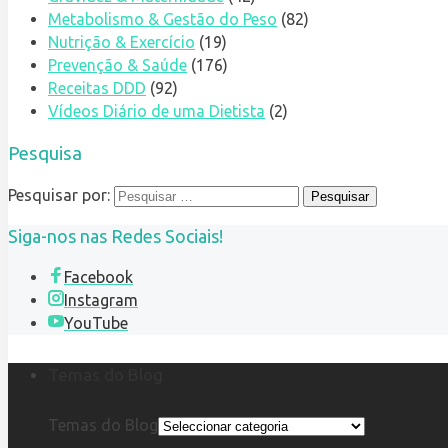
Metabolismo & Gestão do Peso
(82)
Nutrição & Exercício
(19)
Prevenção & Saúde
(176)
Receitas DDD
(92)
Vídeos Diário de uma Dietista
(2)
Pesquisa
Pesquisar por:
Siga-nos nas Redes Sociais!
Facebook
Instagram
YouTube
Temas do Blog
Temas do Blog