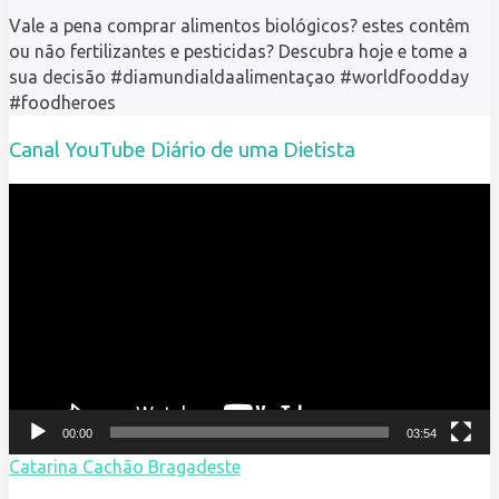
Vale a pena comprar alimentos biológicos? estes contêm
ou não fertilizantes e pesticidas? Descubra hoje e tome a
sua decisão #diamundialdaalimentaçao #worldfoodday
#foodheroes
Canal YouTube Diário de uma Dietista
Reprodutor
de
vídeo
00:00
03:54
Catarina Cachão Bragadeste