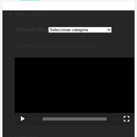
Temas do Blog
Temas do Blog
Já conhece o nosso Canal YouTube?
Reprodutor
de
vídeo
00:00
03:54