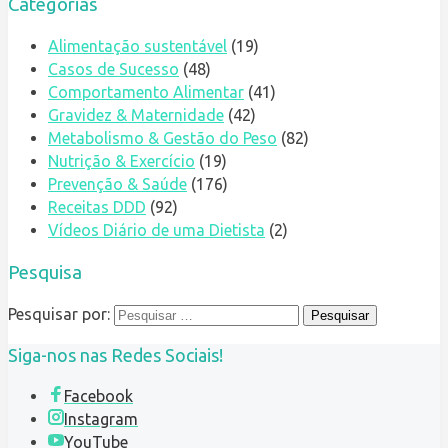
Categorias
Alimentação sustentável
(19)
Casos de Sucesso
(48)
Comportamento Alimentar
(41)
Gravidez & Maternidade
(42)
Metabolismo & Gestão do Peso
(82)
Nutrição & Exercício
(19)
Prevenção & Saúde
(176)
Receitas DDD
(92)
Vídeos Diário de uma Dietista
(2)
Pesquisa
Pesquisar por:
Siga-nos nas Redes Sociais!
Facebook
Instagram
YouTube