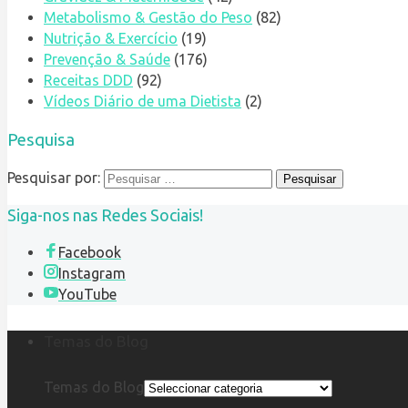
Metabolismo & Gestão do Peso
(82)
Nutrição & Exercício
(19)
Prevenção & Saúde
(176)
Receitas DDD
(92)
Vídeos Diário de uma Dietista
(2)
Pesquisa
Pesquisar por:
Siga-nos nas Redes Sociais!
Facebook
Instagram
YouTube
Temas do Blog
Temas do Blog