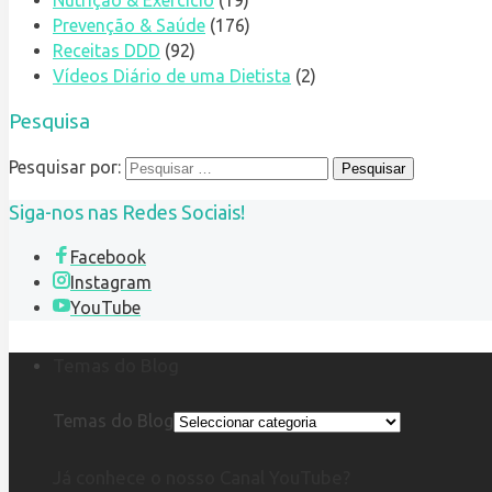
Prevenção & Saúde
(176)
Receitas DDD
(92)
Vídeos Diário de uma Dietista
(2)
Pesquisa
Pesquisar por:
Siga-nos nas Redes Sociais!
Facebook
Instagram
YouTube
Temas do Blog
Temas do Blog
Já conhece o nosso Canal YouTube?