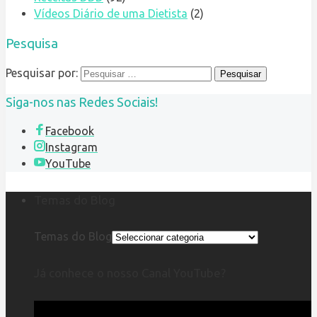
Vídeos Diário de uma Dietista
(2)
Pesquisa
Pesquisar por:
Siga-nos nas Redes Sociais!
Facebook
Instagram
YouTube
Temas do Blog
Temas do Blog
Já conhece o nosso Canal YouTube?
Reprodutor