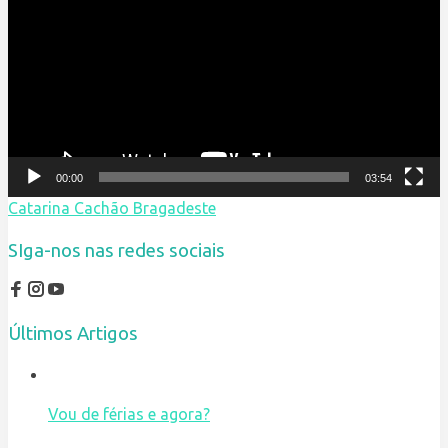
vídeo
00:00
03:54
Catarina Cachão Bragadeste
SIga-nos nas redes sociais
Últimos Artigos
Vou de férias e agora?