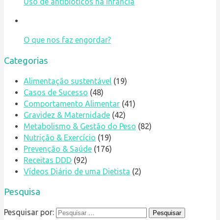
Uso de antibióticos na infância
O que nos faz engordar?
Categorias
Alimentação sustentável
(19)
Casos de Sucesso
(48)
Comportamento Alimentar
(41)
Gravidez & Maternidade
(42)
Metabolismo & Gestão do Peso
(82)
Nutrição & Exercício
(19)
Prevenção & Saúde
(176)
Receitas DDD
(92)
Vídeos Diário de uma Dietista
(2)
Pesquisa
Pesquisar por: