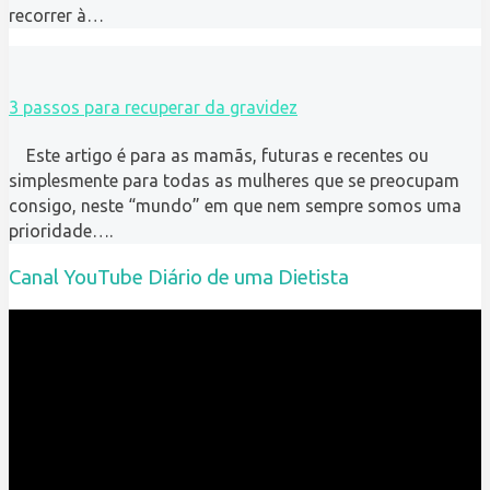
recorrer à…
3 passos para recuperar da gravidez
Este artigo é para as mamãs, futuras e recentes ou
simplesmente para todas as mulheres que se preocupam
consigo, neste “mundo” em que nem sempre somos uma
prioridade….
Canal YouTube Diário de uma Dietista
Reprodutor
de
vídeo