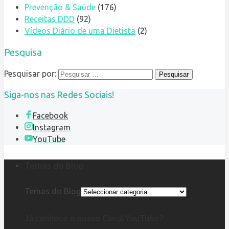
Prevenção & Saúde
(176)
Receitas DDD
(92)
Vídeos Diário de uma Dietista
(2)
Pesquisa
Pesquisar por:
Siga-nos nas Redes Sociais!
Facebook
Instagram
YouTube
Temas do Blog
Temas do Blog
Já conhece o nosso Canal YouTube?