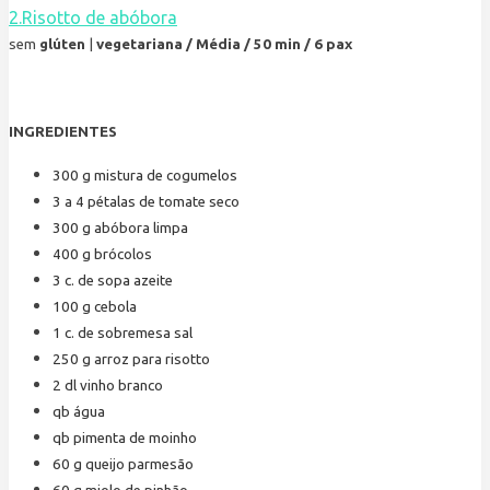
2.Risotto de abóbora
sem
glúten
|
vegetariana / Média / 50 min / 6 pax
INGREDIENTES
300
g
mistura de cogumelos
3 a 4
pétalas de tomate seco
300
g
abóbora limpa
400
g
brócolos
3
c. de sopa
azeite
100
g
cebola
1
c. de sobremesa
sal
250
g
arroz para risotto
2
dl
vinho branco
qb
água
qb
pimenta de moinho
60
g
queijo parmesão