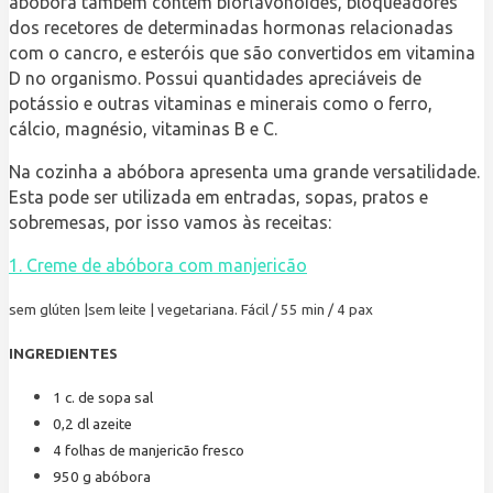
abóbora também contém bioflavonóides, bloqueadores
dos recetores de determinadas hormonas relacionadas
com o cancro, e esteróis que são convertidos em vitamina
D no organismo. Possui quantidades apreciáveis de
potássio e outras vitaminas e minerais como o ferro,
cálcio, magnésio, vitaminas B e C.
Na cozinha a abóbora apresenta uma grande versatilidade.
Esta pode ser utilizada em entradas, sopas, pratos e
sobremesas, por isso vamos às receitas:
1. Creme de abóbora com manjericão
sem glúten |sem leite | vegetariana. Fácil / 55 min / 4 pax
INGREDIENTES
1
c. de sopa
sal
0,2
dl
azeite
4
folhas de manjericão fresco
950
g
abóbora