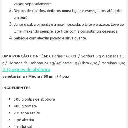
vapor, separadamente.
Depois de cozidos, deite-os numa tigela e esmague-os até obter
um puré.
Junte o sal, a pimenta e a noz-moscada, o leite e o azeite. Leve ao
lume, mexendo sempre, até ficar com a consistência desejada.
Salpique com alecrim picado e sirva quente.
UMA PORÇÃO CONTÉM:
Calorias 166Kcal / Gordura 6 g /Saturada 1,3
g / Hidratos de Carbono 24,1g/ Açúcares 5g / Fibra 2,9g / Proteínas 3,8g
4. Queques de abóbora
vegetariana / Média / 60 min / 4 pax
INGREDIENTES
500
g
polpa de abóbora
400
g
tomate
2
c. sopa
azeite
1
pé
alecrim
1
c. chá
sal