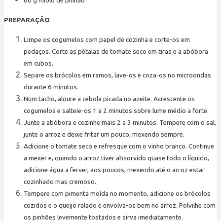
60
g
miolo de pinhão
PREPARAÇÃO
Limpe os cogumelos com papel de cozinha e corte-os em
pedaços. Corte as pétalas de tomate seco em tiras e a abóbora
em cubos.
Separe os brócolos em ramos, lave-os e coza-os no microondas
durante 6 minutos.
Num tacho, aloure a cebola picada no azeite. Acrescente os
cogumelos e salteie-os 1 a 2 minutos sobre lume médio a forte.
Junte a abóbora e cozinhe mais 2 a 3 minutos. Tempere com o sal,
junte o arroz e deixe fritar um pouco, mexendo sempre.
Adicione o tomate seco e refresque com o vinho branco. Continue
a mexer e, quando o arroz tiver absorvido quase todo o líquido,
adicione água a ferver, aos poucos, mexendo até o arroz estar
cozinhado mas cremoso.
Tempere com pimenta moída no momento, adicione os brócolos
cozidos e o queijo ralado e envolva-os bem no arroz. Polvilhe com
os pinhões levemente tostados e sirva imediatamente.