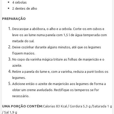
4
cebolas
2
dentes de alho
PREPARAÇÃO
Descasque a abóbora, o alho e a cebola. Corte-os em cubos e
leve-os ao lume numa panela com 1,5 l de água temperada com
metade do sal.
Deixe cozinhar durante alguns minutos, até que os legumes
fiquem macios.
No copo da varinha mágica triture as folhas de manjericão e o
azeite.
Retire a panela do lume e, com a varinha, reduza a puré todos os
legumes.
Adicione então o azeite de manjericão aos legumes de forma a
obter um creme aveludado. Rectifique os temperos se for
necessário.
UMA PORÇÃO CONTÉM:
Calorias 83 Kcal / Gordura 5,3 g /Saturada 1 g
/ Sal 1,9 g