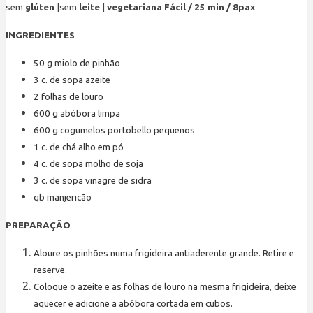
sem
glúten
|
sem
leite
|
vegetariana Fácil / 25 min / 8pax
INGREDIENTES
50
g
miolo de pinhão
3
c. de sopa
azeite
2
folhas de louro
600
g
abóbora limpa
600
g
cogumelos portobello pequenos
1
c. de chá
alho em pó
4
c. de sopa
molho de soja
3
c. de sopa
vinagre de sidra
qb
manjericão
PREPARAÇÃO
Aloure os pinhões numa frigideira antiaderente grande. Retire e
reserve.
Coloque o azeite e as folhas de louro na mesma frigideira, deixe
aquecer e adicione a abóbora cortada em cubos.