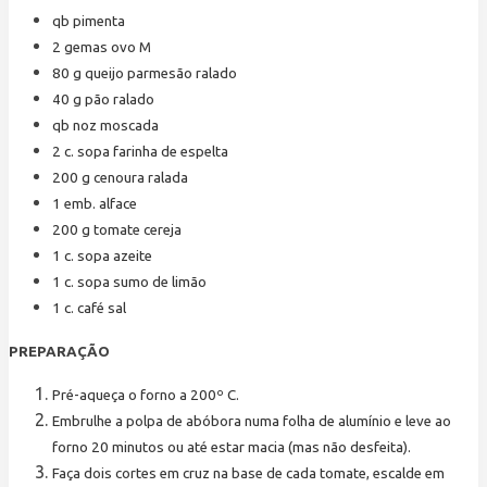
qb
pimenta
2
gemas
ovo M
80
g
queijo parmesão ralado
40
g
pão ralado
qb
noz moscada
2
c. sopa
farinha de espelta
200
g
cenoura ralada
1
emb.
alface
200
g
tomate cereja
1
c. sopa
azeite
1
c. sopa
sumo de limão
1
c. café
sal
PREPARAÇÃO
Pré-aqueça o forno a 200º C.
Embrulhe a polpa de abóbora numa folha de alumínio e leve ao
forno 20 minutos ou até estar macia (mas não desfeita).
Faça dois cortes em cruz na base de cada tomate, escalde em