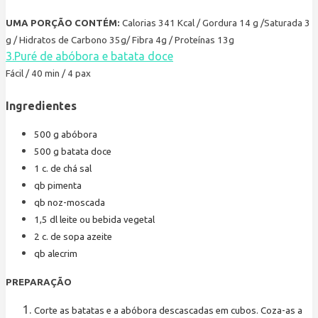
UMA PORÇÃO CONTÉM:
Calorias 341 Kcal / Gordura 14 g /Saturada 3
g / Hidratos de Carbono 35g/ Fibra 4g / Proteínas 13g
3.Puré de abóbora e batata doce
Fácil / 40 min / 4 pax
Ingredientes
500
g
abóbora
500
g
batata doce
1
c. de chá
sal
qb
pimenta
qb
noz-moscada
1,5
dl
leite ou bebida vegetal
2
c. de sopa
azeite
qb
alecrim
PREPARAÇÃO
Corte as batatas e a abóbora descascadas em cubos. Coza-as a