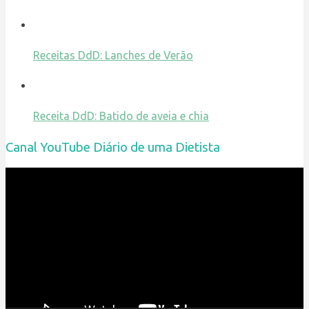
Receitas DdD: Lanches de Verão
Receita DdD: Batido de aveia e chia
Canal YouTube Diário de uma Dietista
Reprodutor
de
vídeo