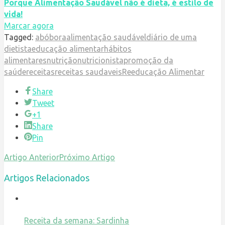
Porque Alimentação Saudável não é dieta, é estilo de
vida!
Marcar agora
Tagged:
abóbora
alimentação saudável
diário de uma
dietista
educação alimentar
hábitos
alimentares
nutrição
nutricionista
promoção da
saúde
receitas
receitas saudaveis
Reeducação Alimentar
Share
Tweet
+1
Share
Pin
Artigo Anterior
Próximo Artigo
Artigos Relacionados
Receita da semana: Sardinha