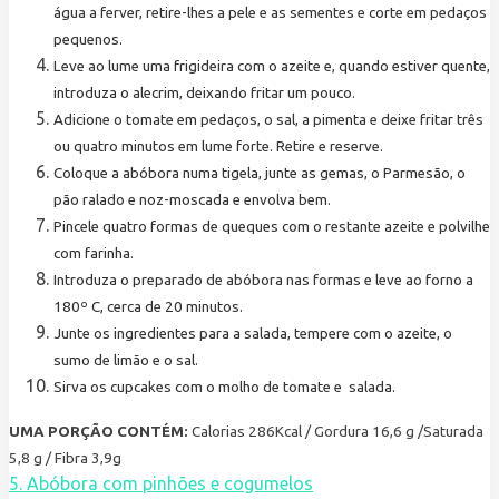
água a ferver, retire-lhes a pele e as sementes e corte em pedaços
pequenos.
Leve ao lume uma frigideira com o azeite e, quando estiver quente,
introduza o alecrim, deixando fritar um pouco.
Adicione o tomate em pedaços, o sal, a pimenta e deixe fritar três
ou quatro minutos em lume forte. Retire e reserve.
Coloque a abóbora numa tigela, junte as gemas, o Parmesão, o
pão ralado e noz-moscada e envolva bem.
Pincele quatro formas de queques com o restante azeite e polvilhe
com farinha.
Introduza o preparado de abóbora nas formas e leve ao forno a
180º C, cerca de 20 minutos.
Junte os ingredientes para a salada, tempere com o azeite, o
sumo de limão e o sal.
Sirva os cupcakes com o molho de tomate e salada.
UMA PORÇÃO CONTÉM:
Calorias 286Kcal / Gordura 16,6 g /Saturada
5,8 g / Fibra 3,9g
5. Abóbora com pinhões e cogumelos