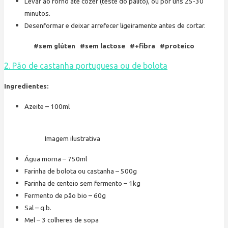
Levar ao forno até cozer (teste do palito), ou por uns 25-30
minutos.
Desenformar e deixar arrefecer ligeiramente antes de cortar.
#sem glúten #sem lactose #+fibra #proteico
2. Pão de castanha portuguesa ou de bolota
Ingredientes:
Azeite – 100ml
Imagem ilustrativa
Água morna – 750ml
Farinha de bolota ou castanha – 500g
Farinha de centeio sem fermento – 1kg
Fermento de pão bio – 60g
Sal – q.b.
Mel – 3 colheres de sopa