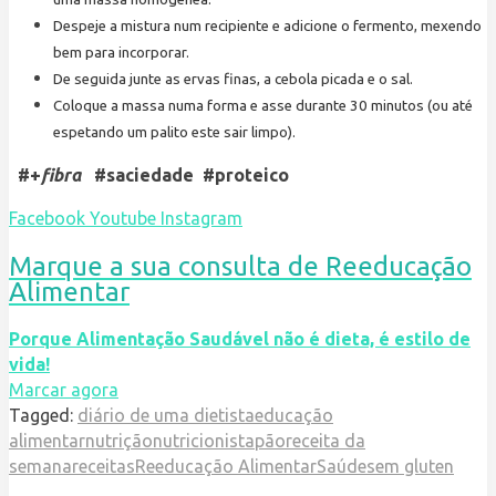
Despeje a mistura num recipiente e adicione o fermento, mexendo
bem para incorporar.
De seguida junte as ervas finas, a cebola picada e o sal.
Coloque a massa numa forma e asse durante 30 minutos (ou até
espetando um palito este sair limpo).
#+
fibra
#saciedade #proteico
Facebook
Youtube
Instagram
Marque a sua consulta de Reeducação
Alimentar
Porque Alimentação Saudável não é dieta, é estilo de
vida!
Marcar agora
Tagged:
diário de uma dietista
educação
alimentar
nutrição
nutricionista
pão
receita da
semana
receitas
Reeducação Alimentar
Saúde
sem gluten