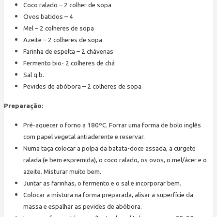
Coco ralado – 2 colher de sopa
Ovos batidos – 4
Mel – 2 colheres de sopa
Azeite – 2 colheres de sopa
Farinha de espelta – 2 chávenas
Fermento bio- 2 colheres de chá
Sal q.b.
Pevides de abóbora – 2 colheres de sopa
Preparação:
Pré-aquecer o forno a 180ºC. Forrar uma forma de bolo inglês
com papel vegetal antiaderente e reservar.
Numa taça colocar a polpa da batata-doce assada, a curgete
ralada (e bem espremida), o coco ralado, os ovos, o mel/ácer e o
azeite. Misturar muito bem.
Juntar as farinhas, o fermento e o sal e incorporar bem.
Colocar a mistura na forma preparada, alisar a superfície da
massa e espalhar as pevides de abóbora.