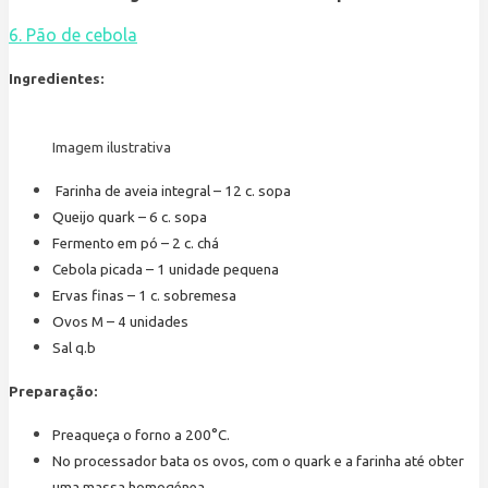
6. Pão de cebola
Ingredientes:
Imagem ilustrativa
Farinha de aveia integral – 12 c. sopa
Queijo quark – 6 c. sopa
Fermento em pó – 2 c. chá
Cebola picada – 1 unidade pequena
Ervas finas – 1 c. sobremesa
Ovos M – 4 unidades
Sal q.b
Preparação:
Preaqueça o forno a 200°C.
No processador bata os ovos, com o quark e a farinha até obter
uma massa homogénea.