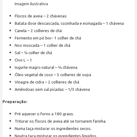
Imagem ilustrativa
Flocos de aveia – 2 chávenas
Batata doce descascada, cozinhada e esmagada – 1 chávena
Canela – 2 colheres de chá
Fermento em pó bio– 1 colher de chá
Noz moscada – 1 colher de chá
Sal – ¼ colher de chá
Ovo L – 1
Iogurte magro natural – ¾ chávena
Óleo vegetal de coco – 5 colheres de sopa
Vinagre de cidra – 2 colheres de chá
Amêndoas sem sal picadas – 1/3 chávena
Preparação:
Pré aquecer o forno a 180 graus.
Triturar os flocos de aveia até se tornarem farinha.
Numa taça misturar os ingredientes secos.
Noutra taça misturar os ingredientes líquidos.