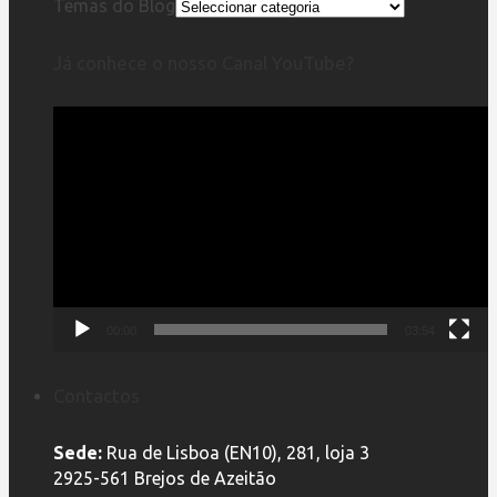
Temas do Blog
Já conhece o nosso Canal YouTube?
Reprodutor
de
vídeo
00:00
03:54
Contactos
Sede:
Rua de Lisboa (EN10), 281, loja 3
2925-561 Brejos de Azeitão