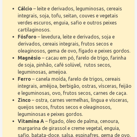
Cálcio
– leite e derivados, leguminosas, cereais
integrais, soja, tofu, seitan, couves e vegetais
verdes escuros, enguia, safio e outros peixes
cartilaginosos.
Fósforo
– levedura, leite e derivados, soja e
derivados, cereais integrais, frutos secos e
oleaginosos, gema de ovo, fígado e peixes gordos.
Magnésio
– cacau em pó, farelo de trigo, farinha
de soja, pinhão, café solúvel, rutos secos,
leguminosas, ameijoa.
Ferro
– canela moída, farelo de trigos, cereais
integrais, amêijoa, berbigão, ostras, vísceras, feijão
e leguminosas, ovo, frutos secos, carnes de caça.
Zinco
– ostra, carnes vermelhas, língua e vísceras,
queijos secos, frutos secos e oleaginosos,
leguminosas e peixes gordos.
Vitamina A
– fígado, óleo de palma, cenoura,
margarina de girassol e creme vegetal, enguia,
safio, batata-doce, salsa, espinafres, gema de ovo,