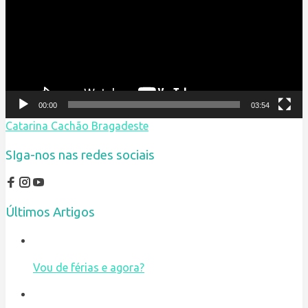
00:00
03:54
Catarina Cachão Bragadeste
SIga-nos nas redes sociais
Últimos Artigos
Vou de férias e agora?