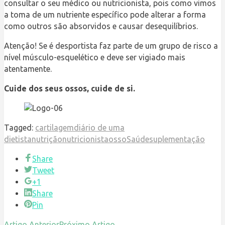
consultar o seu médico ou nutricionista, pois como vimos
a toma de um nutriente específico pode alterar a forma
como outros são absorvidos e causar desequilíbrios.
Atenção! Se é desportista faz parte de um grupo de risco a
nível músculo-esquelético e deve ser vigiado mais
atentamente.
Cuide dos seus ossos, cuide de si.
Tagged:
cartilagem
diário de uma
dietista
nutrição
nutricionista
osso
Saúde
suplementação
Share
Tweet
+1
Share
Pin
Artigo Anterior
Próximo Artigo