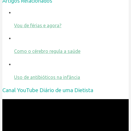
Artigos Relacionados
Vou de férias e agora?
Como o cérebro regula a saúde
Uso de antibióticos na infância
Canal YouTube Diário de uma Dietista
Reprodutor
de
vídeo