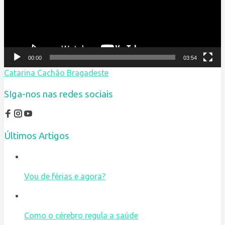
00:00
03:54
Catarina Cachão Bragadeste
SIga-nos nas redes sociais
Últimos Artigos
Vou de férias e agora?
Como o cérebro regula a saúde