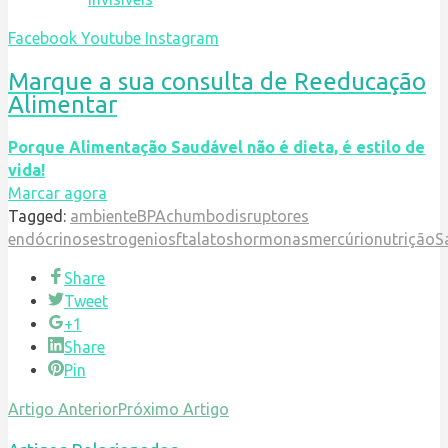
Facebook
Youtube
Instagram
Marque a sua consulta de Reeducação
Alimentar
Porque Alimentação Saudável não é dieta, é estilo de
vida!
Marcar agora
Tagged:
ambiente
BPA
chumbo
disruptores
endócrinos
estrogenios
ftalatos
hormonas
mercúrio
nutrição
S
Share
Tweet
+1
Share
Pin
Artigo Anterior
Próximo Artigo