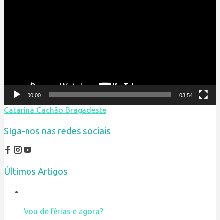
de
vídeo
00:00
03:54
Catarina Cachão Bragadeste
SIga-nos nas redes sociais
Últimos Artigos
Vou de férias e agora?