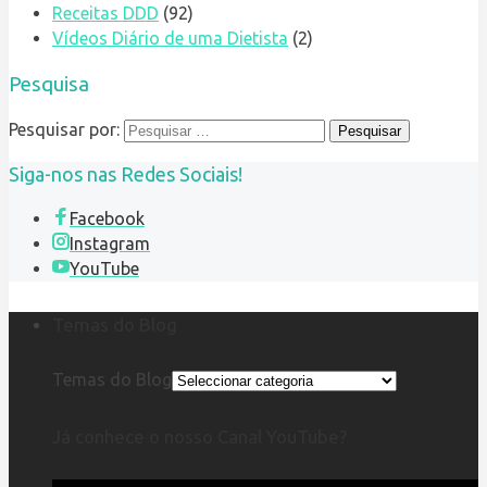
Receitas DDD
(92)
Vídeos Diário de uma Dietista
(2)
Pesquisa
Pesquisar por:
Siga-nos nas Redes Sociais!
Facebook
Instagram
YouTube
Temas do Blog
Temas do Blog
Já conhece o nosso Canal YouTube?