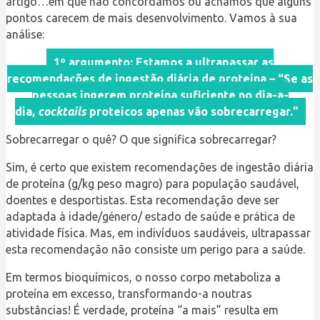
artigo…em que não concordamos ou achamos que alguns
pontos carecem de mais desenvolvimento. Vamos à sua
análise:
1º argumento: Estamos a ultrapassar as
recomendações de ingestão diária de proteína – “Se as
pessoas ingerem proteína suficiente no dia-a-
dia,
cocktails
proteicos apenas vão sobrecarregar.”
Sobrecarregar o quê? O que significa sobrecarregar?
Sim, é certo que existem recomendações de ingestão diária
de proteína (g/kg peso magro) para população saudável,
doentes e desportistas. Esta recomendação deve ser
adaptada à idade/género/ estado de saúde e prática de
atividade física. Mas, em indivíduos saudáveis, ultrapassar
esta recomendação não consiste um perigo para a saúde.
Em termos bioquímicos, o nosso corpo metaboliza a
proteína em excesso, transformando-a noutras
substâncias! É verdade, proteína “a mais” resulta em