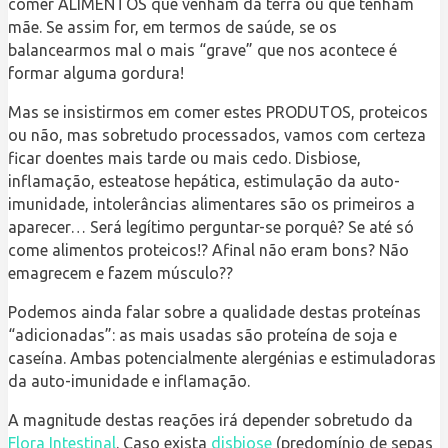
comer ALIMENTOS que venham da terra ou que tenham
mãe. Se assim for, em termos de saúde, se os
balancearmos mal o mais “grave” que nos acontece é
formar alguma gordura!
Mas se insistirmos em comer estes PRODUTOS, proteicos
ou não, mas sobretudo processados, vamos com certeza
ficar doentes mais tarde ou mais cedo. Disbiose,
inflamação, esteatose hepática, estimulação da auto-
imunidade, intolerâncias alimentares são os primeiros a
aparecer… Será legítimo perguntar-se porquê? Se até só
come alimentos proteicos!? Afinal não eram bons? Não
emagrecem e fazem músculo??
Podemos ainda falar sobre a qualidade destas proteínas
“adicionadas”: as mais usadas são proteína de soja e
caseína. Ambas potencialmente alergénias e estimuladoras
da auto-imunidade e inflamação.
A magnitude destas reações irá depender sobretudo da
Flora Intestinal
. Caso exista
disbiose
(predomínio de sepas