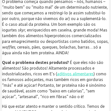
O problema começa quando pensamos – nós, humanos –
“muito bem” ou “muito mal” de um determinado nutriente,
sendo que começamos a restringi-lo (e assim substitui-lo
por outro, porque não vivemos do ar) ou a suplementá-lo.
É o caso atual da proteína. Um bom exemplo são os
iogurtes
skyr
, enriquecidos em caseína, grande moda! Mas
também dos alimentos hiperproteicos comercializados
para emagrecimento ou desportistas como batidos, sopas,
waffles
, cereais, pães, queques, bolachas, barras…só a
água ainda não tem proteína. AINDA!
Qual o problema destes produtos?
É que eles não são
alimentos! São produtos! Altamente processados e
industrializados, ricos em E’s (
aditivos alimentares
) como
os famosos adoçantes, mas também ricos em gorduras
“más” e até açúcar! Portanto, ter proteína não é sinónimo
de saudável, assim como “baixo em calorias”, “sem
açúcar”, “artesanal”, “rico em fibras” não o é!
Há que estar atento e manter o sentido crítico. Temos de