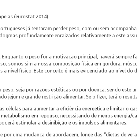
peias (eurostat 2014)
portugueses já tentaram perder peso, com ou sem acompanha
dogmas profundamente enraizados relativamente a este assun
 Enquanto o peso for a motivação principal, haverá sempre fa
, somos sim a nossa composição física em gordura, músculo,
 nível físico. Este conceito é mais evidenciado ao nível do 
r peso, seja por razões estéticas ou por doença, sendo este
o jejum e grande restrição alimentar. Se o fizer, terá o resul
 células para aumentar a eficiência energética e limitar o ga
metabolismo em repouso, necessitando de menos energia/cal
oderá estimular a desinibição e os impulsos alimentares.
e por uma mudança de abordagem, longe das “dietas de verã