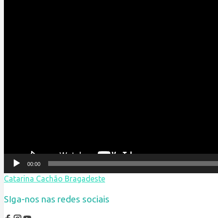
00:00
Catarina Cachão Bragadeste
SIga-nos nas redes sociais